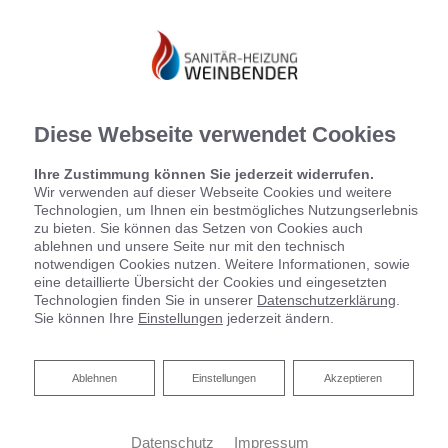
Diese Webseite verwendet Cookies
Ihre Zustimmung können Sie jederzeit widerrufen.
Wir verwenden auf dieser Webseite Cookies und weitere
Technologien, um Ihnen ein bestmögliches Nutzungserlebnis
zu bieten. Sie können das Setzen von Cookies auch
Impressum
ablehnen und unsere Seite nur mit den technisch
notwendigen Cookies nutzen. Weitere Informationen, sowie
eine detaillierte Übersicht der Cookies und eingesetzten
Sanitär-/ Heizung Weinbender
Technologien finden Sie in unserer
Datenschutzerklärung
.
Odenwaldstr. 22b
Sie können Ihre
Einstellungen
jederzeit ändern.
86368 Gersthofen
Telefon:
0821 80747923
Ablehnen
Ablehnen
Einstellungen
Akzeptieren
Telefax:
0821 80747924
Email:
sanitaerheizung-weinbender@gmx.de
Datenschutz
Impressum