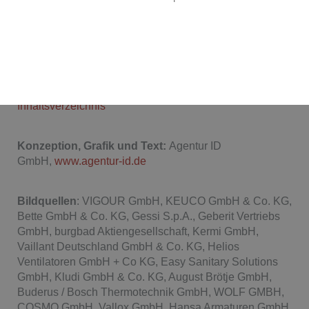
Inhaltlich gemäß § 6 MDStV:
Viktor Weinbender
Umsatzsteuernummer:
102/286/20330
Handwerksordnung:
www.gesetze-im-
internet.de/hwo/index.htmlHwO – nichtamtliches
Inhaltsverzeichnis
Konzeption, Grafik und Text:
Agentur ID
GmbH,
www.agentur-id.de
Bildquellen
: VIGOUR GmbH, KEUCO GmbH & Co. KG,
Bette GmbH & Co. KG, Gessi S.p.A., Geberit Vertriebs
GmbH, burgbad Aktiengesellschaft, Kermi GmbH,
Vaillant Deutschland GmbH & Co. KG, Helios
Ventilatoren GmbH + Co KG, Easy Sanitary Solutions
GmbH, Kludi GmbH & Co. KG, August Brötje GmbH,
Buderus / Bosch Thermotechnik GmbH, WOLF GMBH,
COSMO GmbH, Vallox GmbH, Hansa Armaturen GmbH,