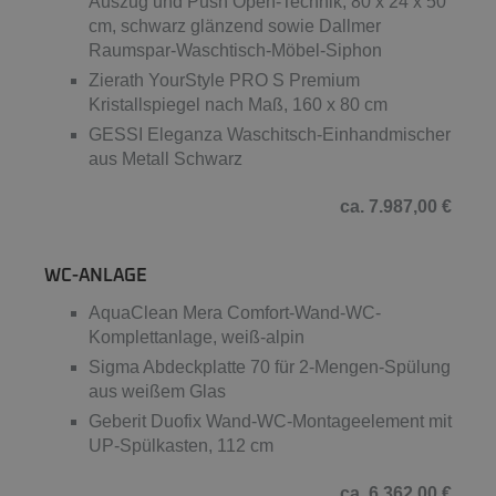
Auszug und Push Open-Technik, 80 x 24 x 50
cm, schwarz glänzend sowie Dallmer
Raumspar-Waschtisch-Möbel-Siphon
Zierath YourStyle PRO S Premium
Kristallspiegel nach Maß, 160 x 80 cm
GESSI Eleganza Waschitsch-Einhandmischer
aus Metall Schwarz
ca. 7.987,00 €
WC-ANLAGE
AquaClean Mera Comfort-Wand-WC-
Komplettanlage, weiß-alpin
Sigma Abdeckplatte 70 für 2-Mengen-Spülung
aus weißem Glas
Geberit Duofix Wand-WC-Montageelement mit
UP-Spülkasten, 112 cm
ca. 6.362,00 €