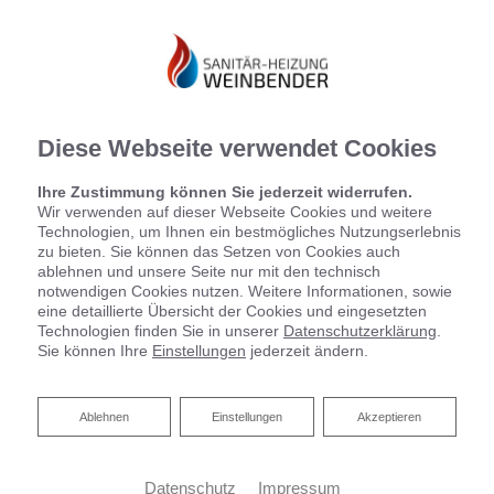
Diese Webseite verwendet Cookies
Ihre Zustimmung können Sie jederzeit widerrufen.
Wir verwenden auf dieser Webseite Cookies und weitere
Technologien, um Ihnen ein bestmögliches Nutzungserlebnis
zu bieten. Sie können das Setzen von Cookies auch
Startseite
»
Bad
»
Badinspiration & Musterbäder
»
Luxus-Bad 15,9 ㎡
ablehnen und unsere Seite nur mit den technisch
notwendigen Cookies nutzen. Weitere Informationen, sowie
eine detaillierte Übersicht der Cookies und eingesetzten
LUXUS-BAD 15,9 ㎡
Technologien finden Sie in unserer
Datenschutzerklärung
.
Sie können Ihre
Einstellungen
jederzeit ändern.
Ablehnen
Ablehnen
Einstellungen
Akzeptieren
Datenschutz
Impressum