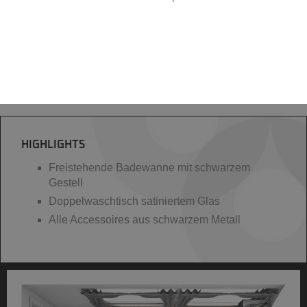
HIGHLIGHTS
Freistehende Badewanne mit schwarzem
Gestell
Doppelwaschtisch satiniertem Glas
Alle Accessoires aus schwarzem Metall