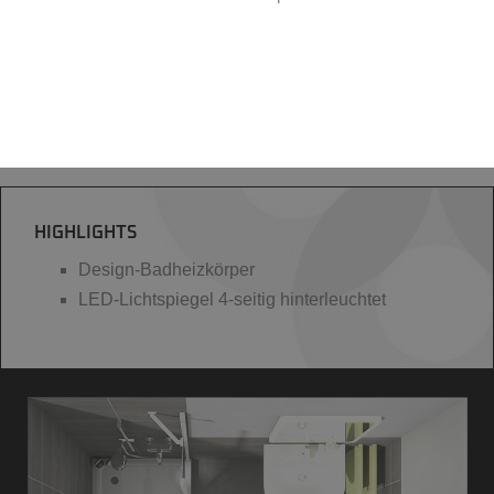
HIGHLIGHTS
Design-Badheizkörper
LED-Lichtspiegel 4-seitig hinterleuchtet