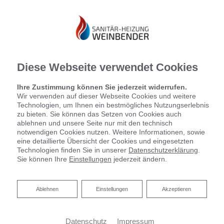
Diese Webseite verwendet Cookies
Ihre Zustimmung können Sie jederzeit widerrufen.
Wir verwenden auf dieser Webseite Cookies und weitere
Technologien, um Ihnen ein bestmögliches Nutzungserlebnis
zu bieten. Sie können das Setzen von Cookies auch
Startseite
»
Bad
»
Badinspiration & Musterbäder
»
Basic-Bad 4,6 ㎡
ablehnen und unsere Seite nur mit den technisch
notwendigen Cookies nutzen. Weitere Informationen, sowie
eine detaillierte Übersicht der Cookies und eingesetzten
BASIC-BAD 4,6 ㎡
Technologien finden Sie in unserer
Datenschutzerklärung
.
Sie können Ihre
Einstellungen
jederzeit ändern.
Ablehnen
Ablehnen
Einstellungen
Akzeptieren
Datenschutz
Impressum